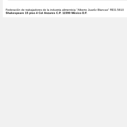
Federación de trabajadores de la industria alimenticia "Alberto Juaréz Blancas" REG.5810
Shakespeare 15 piso 4 Col Anzures C.P. 11590 México D.F.