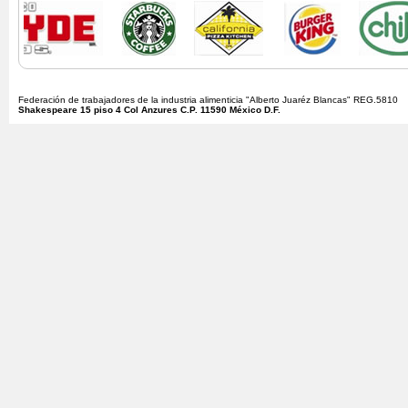
Federación de trabajadores de la industria alimenticia "Alberto Juaréz Blancas" REG.5810
Shakespeare 15 piso 4 Col Anzures C.P. 11590 México D.F.