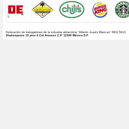
Federación de trabajadores de la industria alimenticia "Alberto Juaréz Blancas" REG.5810
Shakespeare 15 piso 4 Col Anzures C.P. 11590 México D.F.