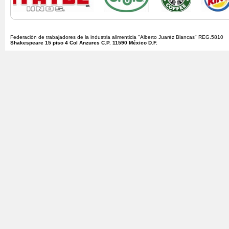
Federación de trabajadores de la industria alimenticia "Alberto Juaréz Blancas" REG.5810
Shakespeare 15 piso 4 Col Anzures C.P. 11590 México D.F.