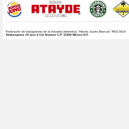
Federación de trabajadores de la industria alimenticia "Alberto Juaréz Blancas" REG.5810
Shakespeare 15 piso 4 Col Anzures C.P. 11590 México D.F.