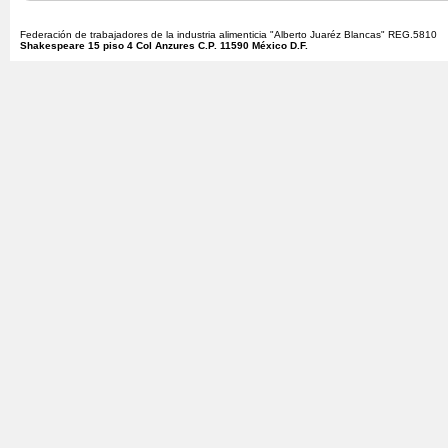
Federación de trabajadores de la industria alimenticia "Alberto Juaréz Blancas" REG.5810
Shakespeare 15 piso 4 Col Anzures C.P. 11590 México D.F.