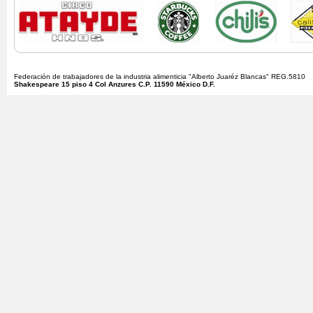
Federación de trabajadores de la industria alimenticia "Alberto Juaréz Blancas" REG.5810
Shakespeare 15 piso 4 Col Anzures C.P. 11590 México D.F.