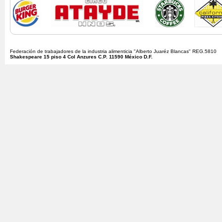
Federación de trabajadores de la industria alimenticia "Alberto Juaréz Blancas" REG.5810
Shakespeare 15 piso 4 Col Anzures C.P. 11590 México D.F.