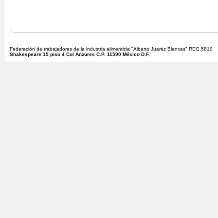
Federación de trabajadores de la industria alimenticia "Alberto Juaréz Blancas" REG.5810
Shakespeare 15 piso 4 Col Anzures C.P. 11590 México D.F.