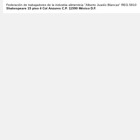
Federación de trabajadores de la industria alimenticia "Alberto Juaréz Blancas" REG.5810
Shakespeare 15 piso 4 Col Anzures C.P. 11590 México D.F.