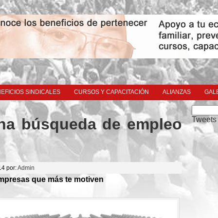
EFICIOS SINDICALES
CURSOS Y CAPACITACIÓN
ALIANZAS
GAL
Buscar:
Tweets
una búsqueda de empleo
14 por:
Admin
 empresas que más te motiven