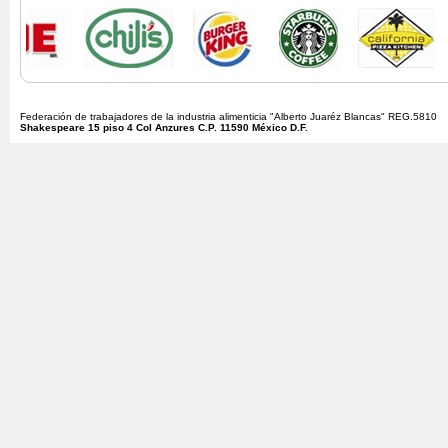
Federación de trabajadores de la industria alimenticia "Alberto Juaréz Blancas" REG.5810
Shakespeare 15 piso 4 Col Anzures C.P. 11590 México D.F.